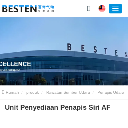
Rumah
produk
Rawatan Sumber Udara
Penapis Udara
Unit Penyediaan Penapis Siri AF
AF
Unit Penyediaan Penapis Siri AF