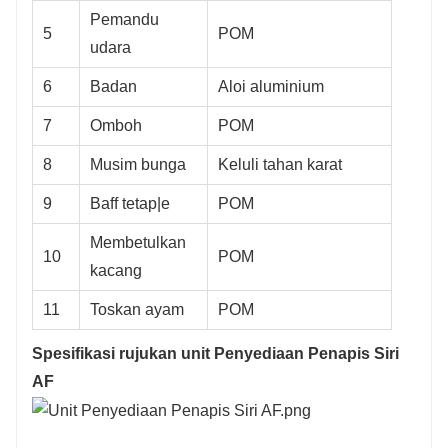
Pemandu
5
POM
udara
6
Badan
Aloi aluminium
7
Omboh
POM
8
Musim bunga
Keluli tahan karat
9
Baff tetap|e
POM
Membetulkan
10
POM
kacang
11
Toskan ayam
POM
Spesifikasi rujukan unit Penyediaan Penapis Siri
AF