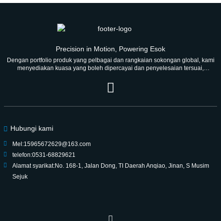
Precision in Motion, Powering Esok
Dengan portfolio produk yang pelbagai dan rangkaian sokongan global, kami
menyediakan kuasa yang boleh dipercayai dan penyelesaian tersuai,
berusaha untuk menjadi rakan kongsi yang dipercayai untuk generasi.
Hubungi kami
Mel:
15965672629@163.com
telefon:
0531-68829621
Alamat syarikat:
No. 168-1, Jalan Dong, TI Daerah Anqiao, Jinan, S Musim
Sejuk