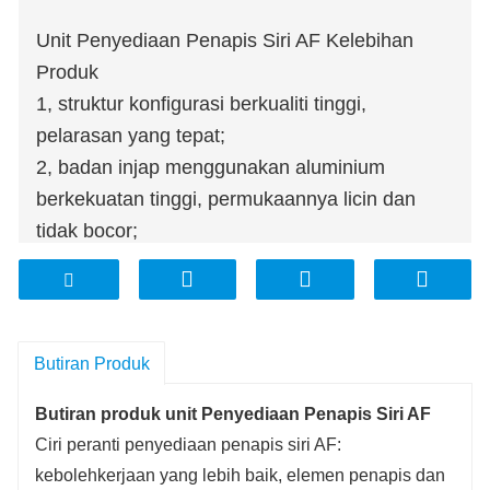
Unit Penyediaan Penapis Siri AF Kelebihan
Produk
1, struktur konfigurasi berkualiti tinggi,
pelarasan yang tepat;
2, badan injap menggunakan aluminium
berkekuatan tinggi, permukaannya licin dan
tidak bocor;
3, reka bentuk dalaman yang indah, produk
lebih tahan lama, lebih selamat untuk
digunakan;
4, unsur penapis tembaga standard;
Butiran Produk
5, penapisan yang stabil dan boleh dipercayai,
Butiran produk unit Penyediaan Penapis Siri AF
cekap;
Ciri peranti penyediaan penapis siri AF:
6, struktur padat, mudah dipasang.
kebolehkerjaan yang lebih baik, elemen penapis dan