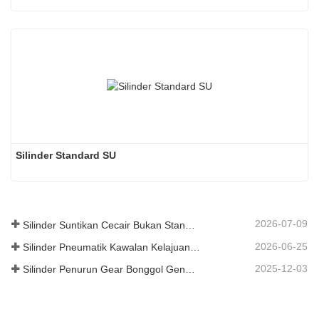
Silinder Standard SU
2026-07-09
Silinder Suntikan Cecair Bukan Standard Gred Makanan Tersuai
2026-06-25
Silinder Pneumatik Kawalan Kelajuan Hidraulik: Penyelesaian Pergerakan Stabil Tanpa Kejutan untuk Peralatan Automatik
2025-12-03
Silinder Penurun Gear Bonggol Generasi Baharu