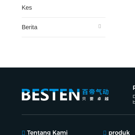
Kes
Berita
D
b
g
Tentang Kami
produk