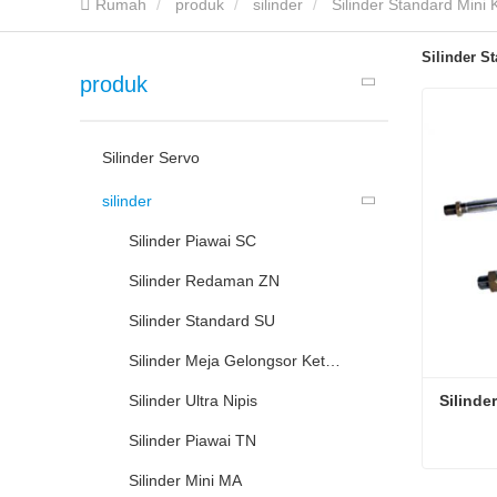
Rumah
produk
silinder
Silinder Standard Mini 
Silinder S
produk
Silinder Servo
silinder
Silinder Piawai SC
Silinder Redaman ZN
Silinder Standard SU
Silinder Meja Gelongsor Ketepatan Siri HLH Jenis Rel Sisi
Silinder Ultra Nipis
Silinde
Silinder Piawai TN
Silinder Mini MA
Silinde