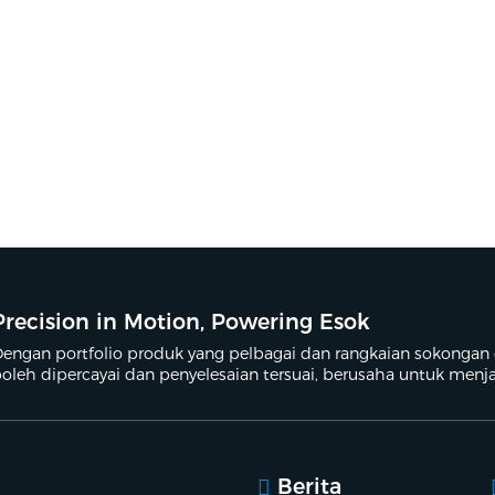
Precision in Motion, Powering Esok
engan portfolio produk yang pelbagai dan rangkaian sokongan
oleh dipercayai dan penyelesaian tersuai, berusaha untuk menja
enerasi.
Berita