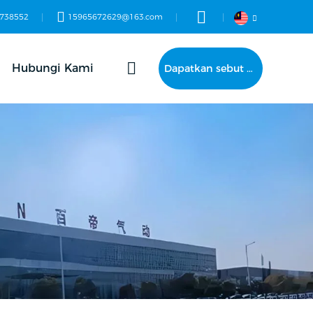
738552
15965672629@163.com
Hubungi Kami
Dapatkan sebut harga