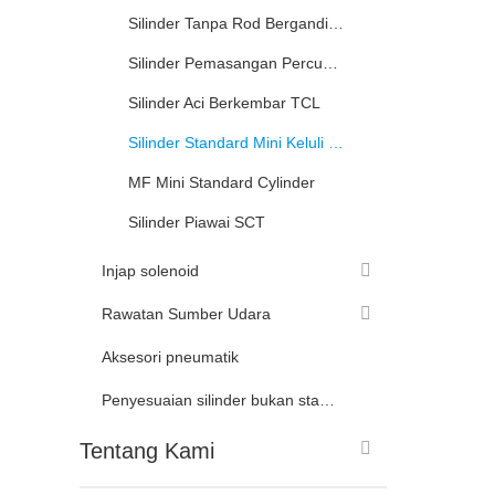
Silinder Tanpa Rod Berganding Secara Magnet
Hubun
Silinder Pemasangan Percuma Kecil
Silinder Aci Berkembar TCL
Silinder Standard Mini Keluli Tahan Karat
MF Mini Standard Cylinder
Silinder Piawai SCT
Injap solenoid
Rawatan Sumber Udara
Aksesori pneumatik
Penyesuaian silinder bukan standard
Tentang Kami