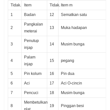
Tidak.
ltem
Tidak.
Item m
1
Badan
12
Sematkan satu
Pangkalan
2
13
Muka hadapan
meterai
Penutup
3
14
Musim bunga
injap
Palam
4
15
pegang
injap
5
Pin kolum
16
Pin dua
6
Aci
17
Aci O-cincin
7
Pencuci
18
Musim bunga
Membetulkan
8
19
Pinggan besi
plat