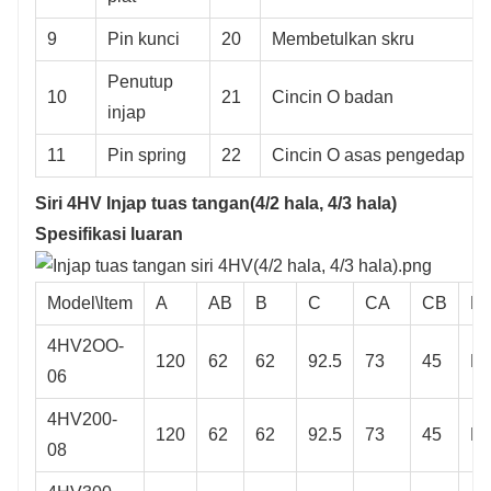
9
Pin kunci
20
Membetulkan skru
Penutup
10
21
Cincin O badan
injap
11
Pin spring
22
Cincin O asas pengedap
Siri 4HV Injap tuas tangan(4/2 hala, 4/3 hala)
Spesifikasi luaran
Model\ltem
A
AB
B
C
CA
CB
D
4HV2OO-
120
62
62
92.5
73
45
M3
06
4HV200-
120
62
62
92.5
73
45
M3
08