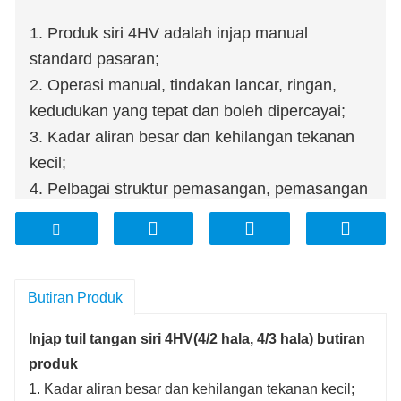
1. Produk siri 4HV adalah injap manual
standard pasaran;
2. Operasi manual, tindakan lancar, ringan,
kedudukan yang tepat dan boleh dipercayai;
3. Kadar aliran besar dan kehilangan tekanan
kecil;
4. Pelbagai struktur pemasangan, pemasangan
mudah;
5. Pelbagai model boleh didapati;
6. Beri perhatian kepada arah aliran gas dan
sama ada bentuk gigi adalah betul semasa
Butiran Produk
pemasangan, dan medium yang digunakan
Injap tuil tangan siri 4HV(4/2 hala, 4/3 hala) butiran
perlu ditapis melalui elemen penapis 40μm;
produk
7. Arah aliran gas P ialah udara masuk, A, (B)
1. Kadar aliran besar dan kehilangan tekanan kecil;
ialah port kerja, dan R dan (S) ialah port ekzos;