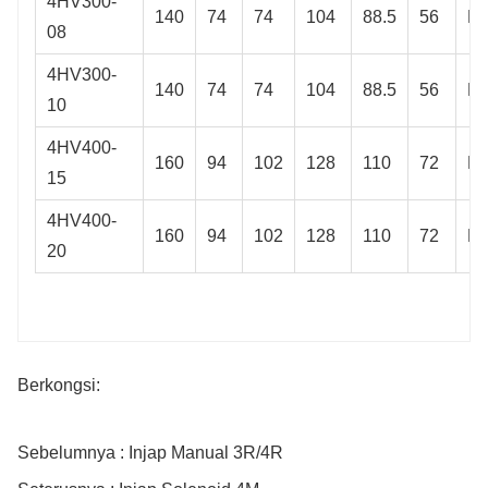
4HV300-
140
74
74
104
88.5
56
M4
08
4HV300-
140
74
74
104
88.5
56
M4
10
4HV400-
160
94
102
128
110
72
M5
15
4HV400-
160
94
102
128
110
72
M5
20
Berkongsi:
Sebelumnya : Injap Manual 3R/4R