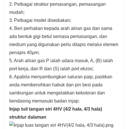
2. Pelbagai struktur pemasangan, pemasangan
8. Apabila menyambungkan saluran paip,
mudah;
pastikan anda membersihkan habuk dan pin
3. Pelbagai model disediakan;
besi pada sambungan untuk mengelakkan
4. Beri perhatian kepada arah aliran gas dan sama
kekotoran dan bendasing memasuki badan
ada bentuk gigi betul semasa pemasangan, dan
injap;
medium yang digunakan perlu ditapis melalui elemen
penapis 40μm;
5. Arah aliran gas P ialah udara masuk, A, (B) ialah
port kerja, dan R dan (S) ialah port ekzos;
6. Apabila menyambungkan saluran paip, pastikan
anda membersihkan habuk dan pin besi pada
sambungan untuk mengelakkan kekotoran dan
bendasing memasuki badan injap;
Injap tuil tangan siri 4HV (4/2 hala, 4/3 hala)
struktur dalaman