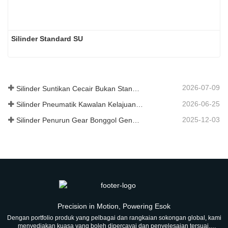
Silinder Standard SU
2026-07-09
Silinder Suntikan Cecair Bukan Standard Gred Makanan Tersuai
2026-06-25
Silinder Pneumatik Kawalan Kelajuan Hidraulik: Penyelesaian Pergerakan Stabil Tanpa Kejutan untuk Peralatan Automatik
2025-12-03
Silinder Penurun Gear Bonggol Generasi Baharu
Precision in Motion, Powering Esok
Dengan portfolio produk yang pelbagai dan rangkaian sokongan global, kami
menyediakan kuasa yang boleh dipercayai dan penyelesaian tersuai,