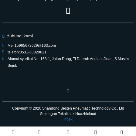
berusaha untuk menjadi rakan kongsi yang dipercayai untuk generasi.
Hubungi kami
Mel:
15965672629@163.com
telefon:
0531-68829621
Alamat syarikat:
No. 168-1, Jalan Dong, TI Daerah Anqiao, Jinan, S Musim
Sejuk
Copyright © 2020
Shandong Besten Pneumatic Technology Co., Ltd
Sokongan Teknikal：Huazhicloud
Index