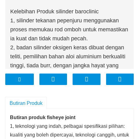
Kelebihan Produk silinder baroclinic
1, silinder tekanan pepenjuru menggunakan
proses memukau rod omboh untuk memastikan
ia kuat dan tidak mudah pecah.
2, badan silinder oksigen keras dibuat dengan
teliti, pemilihan bahan aloi aluminium berkualiti
tinggi, tiada burr, dengan jangka hayat yang
panjang.
3, dinding dalaman silinder berketepatan tinggi
menggunakan proses pengisaran cermin untuk
memastikan ketepatan dan kualiti silinder.
Butiran Produk
4, struktur padat, pemasangan mudah:
Butiran produk fisheye joint
pengedap pelembab diri mempunyai pengedap
1, teknologi yang indah, pelbagai spesifikasi pilihan:
gas yang kuat, kecekapan tinggi, stabil dan
kualiti yang boleh dipercayai, teknologi canggih, untuk
tahan lama dan tiada kebocoran udara.