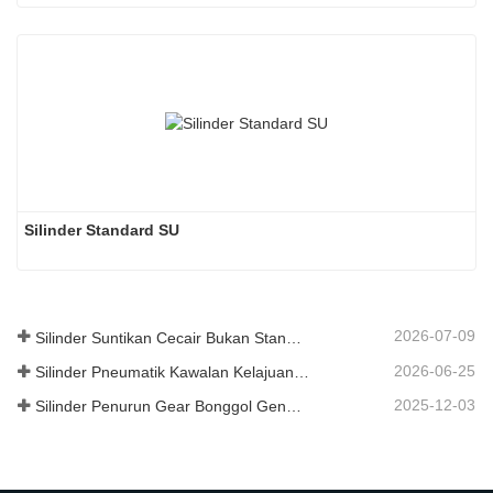
Silinder Standard SU
2026-07-09
Silinder Suntikan Cecair Bukan Standard Gred Makanan Tersuai
2026-06-25
Silinder Pneumatik Kawalan Kelajuan Hidraulik: Penyelesaian Pergerakan Stabil Tanpa Kejutan untuk Peralatan Automatik
2025-12-03
Silinder Penurun Gear Bonggol Generasi Baharu