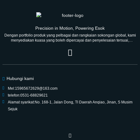
Precision in Motion, Powering Esok
Dengan portfolio produk yang pelbagai dan rangkaian sokongan global, kami
menyediakan kuasa yang boleh dipercayai dan penyelesaian tersuai,
berusaha untuk menjadi rakan kongsi yang dipercayai untuk generasi.
Hubungi kami
Mel:
15965672629@163.com
telefon:
0531-68829621
Alamat syarikat:
No. 168-1, Jalan Dong, TI Daerah Anqiao, Jinan, S Musim
Sejuk