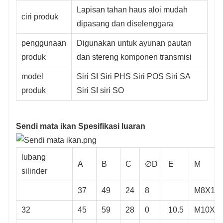
Lapisan tahan haus aloi mudah
ciri produk
dipasang dan diselenggara
penggunaan
Digunakan untuk ayunan pautan
produk
dan stereng komponen transmisi
model
Siri SI Siri PHS Siri POS Siri SA
produk
Siri SI siri SO
Sendi mata ikan Spesifikasi luaran
lubang
A
B
C
∅D
E
M
silinder
37
49
24
8
M8X1.2
32
45
59
28
0
10.5
M10X1.