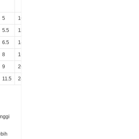
5
10
7
3.3
7
M3×0.5
5
17
M5×0.8
5.5
11
7
3.3
9
M3×0.5
5
18
M5×0.8
6.5
14
7
4.5
12
M4×0.7
5
25
M5×0.8
8
16
9
5.5
16
M5×0.8
7.5
30
M5×0.8
9
20
10
5.5
20
M5×0.8
8
38
M5×0.8
11.5
24
11
6.5
24
M6×1.0
9
48
1/8"
inggi
ebih