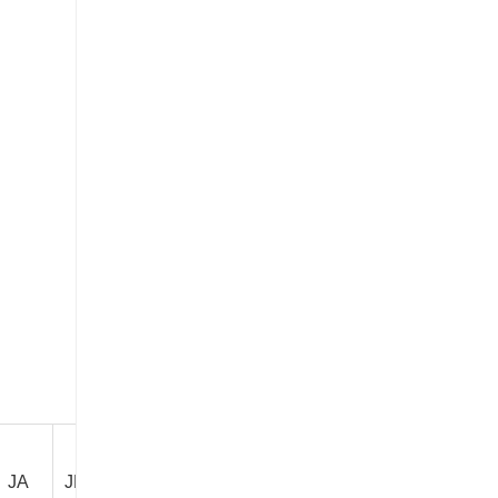
JA
JB
JC
K
KB
L
LA
LB
P