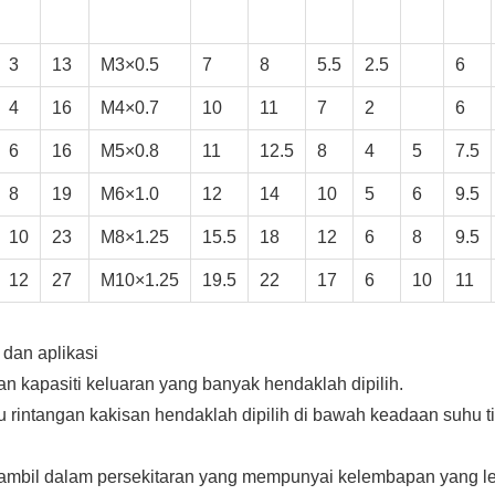
3
13
M3×0.5
7
8
5.5
2.5
6
4
16
M4×0.7
10
11
7
2
6
6
16
M5×0.8
11
12.5
8
4
5
7.5
8
19
M6×1.0
12
14
10
5
6
9.5
10
23
M8×1.25
15.5
18
12
6
8
9.5
12
27
M10×1.25
19.5
22
17
6
10
11
dan aplikasi
an kapasiti keluaran yang banyak hendaklah dipilih.
tau rintangan kakisan hendaklah dipilih di bawah keadaan suhu t
iambil dalam persekitaran yang mempunyai kelembapan yang l