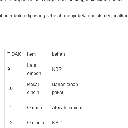
ilinder boleh dipasang sebelah-menyebelah untuk menjimatka
TIDAK
item
bahan
Laut
9
NBR
omboh
Pakai
Bahan tahan
10
cincin
pakai
11
Omboh
Aloi aluminium
12
O-cincin
NBR