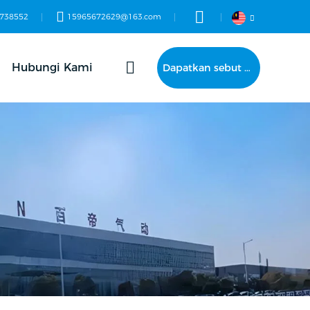
738552
15965672629@163.com
Hubungi Kami
Dapatkan sebut harga