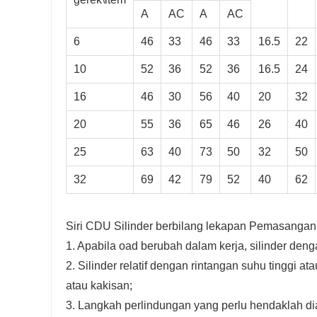
A
AC
A
AC
6
46
33
46
33
16.5
22
10
52
36
52
36
16.5
24
16
46
30
56
40
20
32
20
55
36
65
46
26
40
25
63
40
73
50
32
50
32
69
42
79
52
40
62
Siri CDU Silinder berbilang lekapan Pemasangan 
1. Apabila oad berubah dalam kerja, silinder deng
2. Silinder relatif dengan rintangan suhu tinggi a
atau kakisan;
3. Langkah perlindungan yang perlu hendaklah d