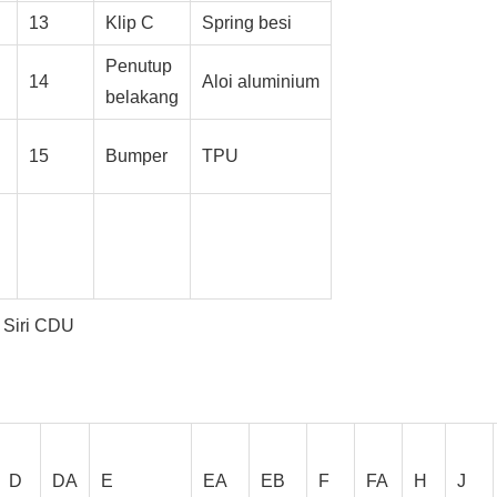
13
Klip C
Spring besi
Penutup
14
Aloi aluminium
belakang
15
Bumper
TPU
p Siri CDU
D
DA
E
EA
EB
F
FA
H
J