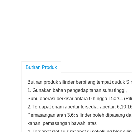
Butiran Produk
Butiran produk silinder berbilang tempat duduk S
1. Gunakan bahan pengedap tahan suhu tinggi,
Suhu operasi berkisar antara 0 hingga 150°C. (Pil
2. Terdapat enam apertur tersedia: apertur: 6,10,1
Pemasangan arah 3.6: silinder boleh dipasang dar
kanan, pemasangan bawah, atas
4. Terdapat slot suis magnet di sekeliling blok sili