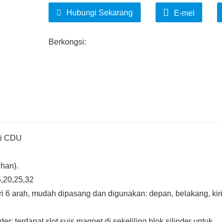
Hubungi Sekarang
E-mel
Berkongsi:
iri CDU
ihan).
6,20,25,32
i 6 arah, mudah dipasang dan digunakan: depan, belakang, kiri
nder: terdapat slot suis magnet di sekeliling blok silinder untuk