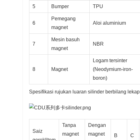
5
Bumper
TPU
Pemegang
6
Aloi aluminium
magnet
Mesin basuh
7
NBR
magnet
Logam tersinter
8
Magnet
(Neodymium-iron-
boron)
Spesifikasi rujukan luaran silinder berbilang leka
Tanpa
Dengan
Saiz
magnet
magnet
B
C
gerek\ltem